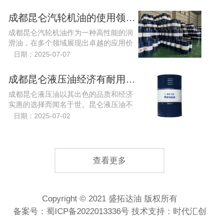
首先，在基础油的品质上，A级汽轮机油
通常采用更高等级的基...
成都昆仑汽轮机油的使用领域有哪些？
成都昆仑汽轮机油作为一种高性能的润
滑油，在多个领域展现出卓越的应用价
值。其主要使用领域包括电力行业、石
日期：2025-07-07
油化工行业、船舶工业及机械制造等
成都昆仑液压油经济有耐用的润滑油？
成都昆仑液压油以其出色的品质和经济
实惠的选择而闻名于世。昆仑液压油不
仅在市场上占有一席之地，更因其耐用
日期：2025-07-02
的润滑性能而受到众多企业的青睐。
查看更多
Copyright © 2021 盛拓达油 版权所有
备案号：
蜀ICP备2022013336号
技术支持：时代汇创