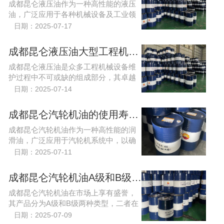
成都昆仑液压油作为一种高性能的液压
油，广泛应用于各种机械设备及工业领
域。其独特的性能特点，使其成为众多
日期：2025-07-17
行业用户的选择。首先，成都昆仑液压
油具有优异的抗磨损性，
成都昆仑液压油大型工程机械设备保养润滑油？
成都昆仑液压油​是众多工程机械设备维
护过程中不可或缺的组成部分，其卓越
的润滑性能为各类机械提供了可靠的保
日期：2025-07-14
护。无论是在高温、低温还是高负载的
工作环境下，昆仑液压油...
成都昆仑汽轮机油的使用寿命多久？
成都昆仑汽轮机油作为一种高性能的润
滑油，广泛应用于汽轮机系统中，以确
保设备高效、安全地运转。其使用寿命
日期：2025-07-11
不仅与基础油的质量、添加剂的配比和
性能密切相关
成都昆仑汽轮机油A级和B级有什么不同？
成都昆仑汽轮机油在市场上享有盛誉，
其产品分为A级和B级两种类型，二者在
性能与应用范围上存在着明显的差异。
日期：2025-07-09