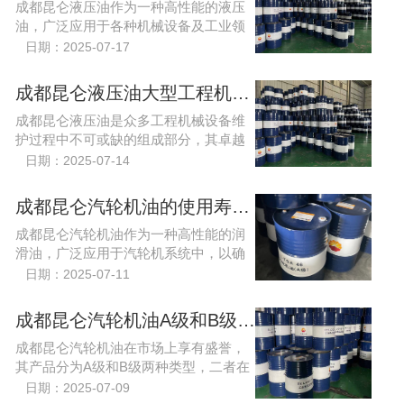
成都昆仑液压油作为一种高性能的液压
油，广泛应用于各种机械设备及工业领
域。其独特的性能特点，使其成为众多
日期：2025-07-17
行业用户的选择。首先，成都昆仑液压
油具有优异的抗磨损性，
成都昆仑液压油大型工程机械设备保养润滑油？
成都昆仑液压油​是众多工程机械设备维
护过程中不可或缺的组成部分，其卓越
的润滑性能为各类机械提供了可靠的保
日期：2025-07-14
护。无论是在高温、低温还是高负载的
工作环境下，昆仑液压油...
成都昆仑汽轮机油的使用寿命多久？
成都昆仑汽轮机油作为一种高性能的润
滑油，广泛应用于汽轮机系统中，以确
保设备高效、安全地运转。其使用寿命
日期：2025-07-11
不仅与基础油的质量、添加剂的配比和
性能密切相关
成都昆仑汽轮机油A级和B级有什么不同？
成都昆仑汽轮机油在市场上享有盛誉，
其产品分为A级和B级两种类型，二者在
性能与应用范围上存在着明显的差异。
日期：2025-07-09