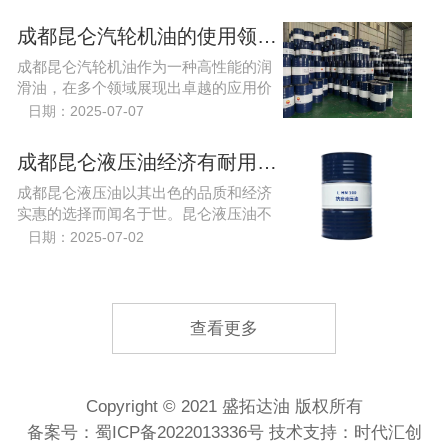
首先，在基础油的品质上，A级汽轮机油
通常采用更高等级的基...
成都昆仑汽轮机油的使用领域有哪些？
成都昆仑汽轮机油作为一种高性能的润
滑油，在多个领域展现出卓越的应用价
值。其主要使用领域包括电力行业、石
日期：2025-07-07
油化工行业、船舶工业及机械制造等
成都昆仑液压油经济有耐用的润滑油？
成都昆仑液压油以其出色的品质和经济
实惠的选择而闻名于世。昆仑液压油不
仅在市场上占有一席之地，更因其耐用
日期：2025-07-02
的润滑性能而受到众多企业的青睐。
查看更多
Copyright © 2021 盛拓达油 版权所有
备案号：
蜀ICP备2022013336号
技术支持：时代汇创